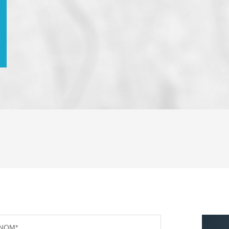
ENFANTS ET ADOLESCENTS
AGE M
TAUX DE PROPRIÉTAIRES
TAUX D
PART DES MÉNAGES SANS VOITURE
DISTAN
NOM*