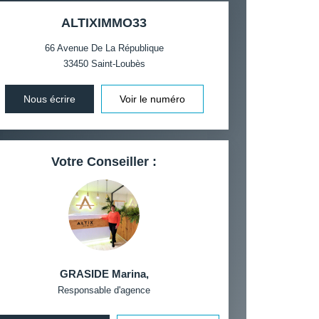
 ET CRÈCHES
ALTIXIMMO33
66 Avenue De La République
33450
Saint-Loubès
INS
Nous écrire
Voir le numéro
Votre Conseiller :
GRASIDE Marina
,
Responsable d'agence