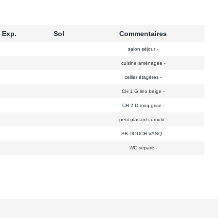
Exp.
Sol
Commentaires
salon séjour -
cuisine aménagée -
cellier étagères -
CH 1 G lino beige -
CH 2 D moq grise -
petit placard cumulu -
SB DOUCH VASQ -
WC séparé -