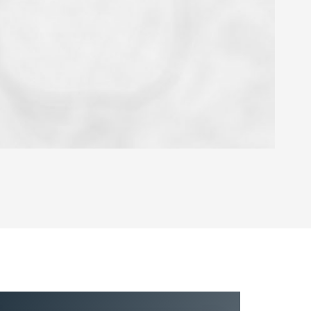
OYEN
'HABITATION
CE DE L'AÉROPORT :