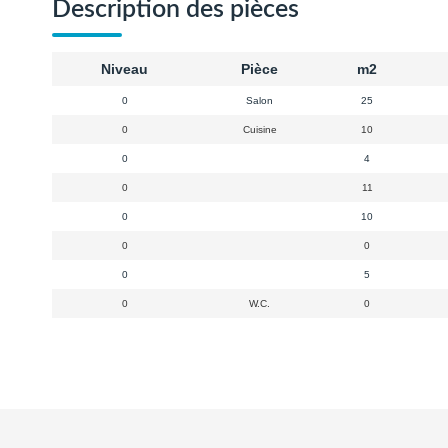
Description des pièces
Niveau
Pièce
m2
0
Salon
25
0
Cuisine
10
0
4
0
11
0
10
0
0
0
5
0
W.C.
0