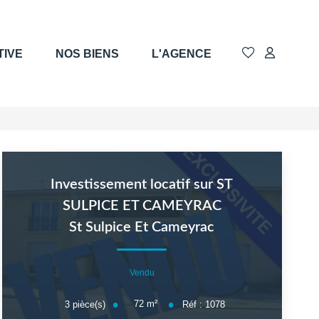
TIVE
NOS BIENS
L'AGENCE
Investissement locatif sur ST
SULPICE ET CAMEYRAC
St Sulpice Et Cameyrac
Vendu
72
m²
3
pièce(s)
Réf :
1078