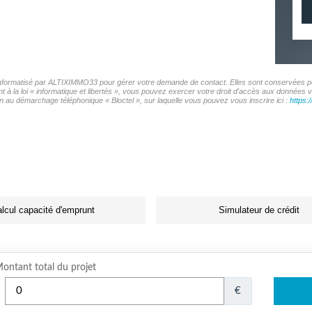
r informatisé par ALTIXIMMO33 pour gérer votre demande de contact. Elles sont conservées pour
t à la loi « informatique et libertés », vous pouvez exercer votre droit d'accès aux données
on au démarchage téléphonique « Bloctel », sur laquelle vous pouvez vous inscrire ici :
https:
lcul capacité d'emprunt
Simulateur de crédit