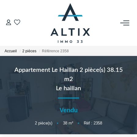
VENDRE
Contact
Accueil
2 pièces
Référence 2358
Estimer
Honoraires
Appartement Le Haillan 2 pièce(s) 38.15
Avis Clients
m2
Biens Vendus
Le haillan
GESTION LOCATIVE
Vendu
Contact
2
pièce(s)
•
38
m²
•
Réf : 2358
Honoraires