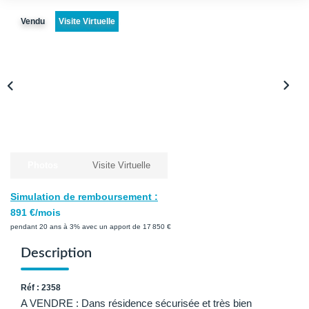
Avis Clients
Vendu
Visite Virtuelle
Biens Loués
NOS BIENS
À La Vente
À La Location
Photos
Visite Virtuelle
L'AGENCE
Simulation de remboursement :
891 €/mois
Présentation De L'agence
pendant 20 ans à 3% avec un apport de 17 850 €
Notre Équipe
Description
Nous Rejoindre
Réf : 2358
Apporteur D'affaires
A VENDRE : Dans résidence sécurisée et très bien