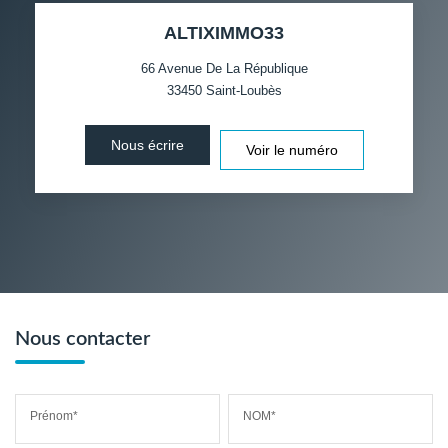
ALTIXIMMO33
TAXE FONCIÈRE
PART DES MÉNAGES SANS
VOITURE
66 Avenue De La République
33450
Saint-Loubès
DISTANCE DE L'AÉROPORT :
SUPERFICIE :
Nous écrire
Voir le numéro
RÉSULTATS DES LYCÉES
ECOLES ET CRÈCHES
RESTAURANTS ET CAFÉS
COMMERCES
MÉDECINS
Nous contacter
Prénom*
NOM*