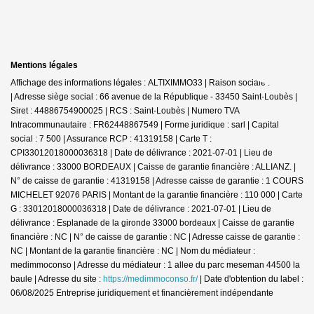
Mentions légales
Affichage des informations légales : ALTIXIMMO33 | Raison sociale : IMMAJE
| Adresse siège social : 66 avenue de la République - 33450 Saint-Loubès |
Siret : 44886754900025 | RCS : Saint-Loubès | Numero TVA
Intracommunautaire : FR62448867549 | Forme juridique : sarl | Capital
social : 7 500 | Assurance RCP : 41319158 |
Carte T :
CPI33012018000036318 | Date de délivrance : 2021-07-01 | Lieu de
délivrance : 33000 BORDEAUX | Caisse de garantie financière : ALLIANZ. |
N° de caisse de garantie : 41319158 | Adresse caisse de garantie : 1 COURS
MICHELET 92076 PARIS | Montant de la garantie financière : 110 000 | Carte
G : 33012018000036318 | Date de délivrance : 2021-07-01 | Lieu de
délivrance : Esplanade de la gironde 33000 bordeaux | Caisse de garantie
financière : NC | N° de caisse de garantie : NC | Adresse caisse de garantie :
NC | Montant de la garantie financière : NC | Nom du médiateur :
medimmoconso | Adresse du médiateur : 1 allee du parc meseman 44500 la
baule | Adresse du site :
https://medimmoconso.fr/
| Date d'obtention du label :
06/08/2025
Entreprise juridiquement et financièrement indépendante