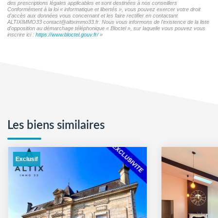
des prescriptions légales applicables et sont destinées à nos conseillers
Conformément à la loi « informatique et libertés », vous pouvez exercer votre droit
d'accès aux données vous concernant et les faire rectifier en contactant
ALTIXIMMO33 contact@altiximmo33.fr. Nous vous informons de l'existence de la liste
d'opposition au démarchage téléphonique « Bloctel », sur laquelle vous pouvez vous
inscrire ici :
https://www.bloctel.gouv.fr/
»
Les biens similaires
Exclusif