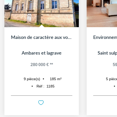
Maison de caractère aux volumes remarquables et fort...
Ambares et lagrave
Saint sul
280 000 €
**
59
185
m²
9
pièce(s)
5
pièce
Réf :
1185