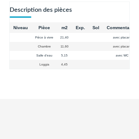
Description des pièces
Niveau
Pièce
m2
Exp.
Sol
Commentaires
Pièce à vivre
21,40
avec placard
Chambre
11,60
avec placard
Salle d'eau
5,15
avec WC
Loggia
4,45