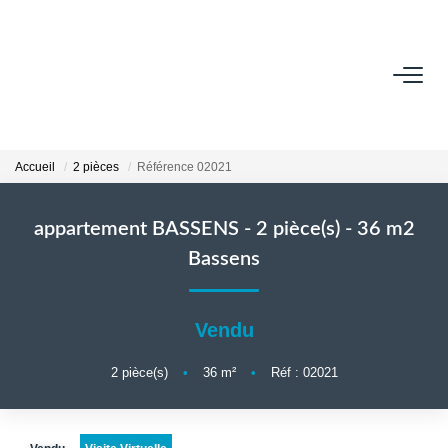
VENDRE
Contact
Accueil
2 pièces
Référence 02021
Estimer
Honoraires
appartement BASSENS - 2 pièce(s) - 36 m2
Avis Clients
Bassens
Biens Vendus
Vendu
GESTION LOCATIVE
2
pièce(s)
•
36
m²
•
Réf : 02021
Contact
Honoraires