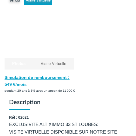
Vendu
Visite Virtuelle
Avis Clients
Biens Loués
NOS BIENS
À La Vente
À La Location
Photos
Visite Virtuelle
L'AGENCE
Simulation de remboursement :
549 €/mois
Présentation De L'agence
pendant 20 ans à 3% avec un apport de 11 000 €
Notre Équipe
Description
Nous Rejoindre
Réf : 02021
Apporteur D'affaires
EXCLUSIVITE ALTIXIMMO 33 ST LOUBES:
VISITE VIRTUELLE DISPONIBLE SUR NOTRE SITE