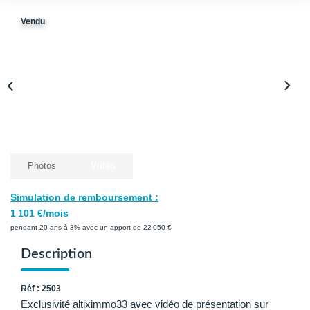
Avis Clients
Vendu
Biens Loués
NOS BIENS
À La Vente
À La Location
Photos
Vidéo
L'AGENCE
Simulation de remboursement :
1 101 €/mois
Présentation De L'agence
pendant 20 ans à 3% avec un apport de 22 050 €
Notre Équipe
Description
Nous Rejoindre
Réf : 2503
Apporteur D'affaires
Exclusivité altiximmo33 avec vidéo de présentation sur