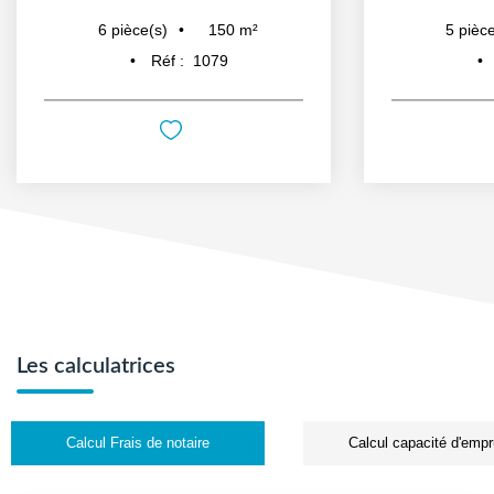
150
m²
6
pièce(s)
5
pièce
Réf :
1079
Les calculatrices
Calcul Frais de notaire
Calcul capacité d'empr