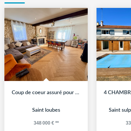
Coup de coeur assuré pour cette maison récemment rénovée...
Saint loubes
Saint sul
348 000 €
**
33