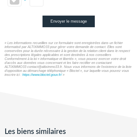
Envoyer le message
« Les informations recueillies sur ce formulaire sont enregistrées dans un fichier
informatisé par ALTIXIMMO33 pour gérer votre demande de contact. Elles sont
conservées pour la durée nécessaire à la gestion de la relation client dans le respect
des prescriptions légales applicables et sont destinées à nos conseillers
Conformément à la loi « informatique et libertés », vous pouvez exercer votre droit
d'accès aux données vous concernant et les faire rectifier en contactant
ALTIXIMMO33 contact@altiximmo33.fr. Nous vous informons de l'existence de la liste
d'opposition au démarchage téléphonique « Bloctel », sur laquelle vous pouvez vous
inscrire ici :
https://www.bloctel.gouv.fr/
»
Les biens similaires