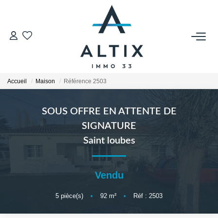
VENDRE
Contact
Accueil
Maison
Référence 2503
Estimer
Honoraires
SOUS OFFRE EN ATTENTE DE
Avis Clients
SIGNATURE
Biens Vendus
Saint loubes
GESTION LOCATIVE
Vendu
Contact
5
pièce(s)
•
92
m²
•
Réf : 2503
Honoraires