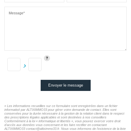
Message*
Envoyer le message
« Les informations recueillies sur ce formulaire sont enregistrées dans un fichier
informatisé par ALTIXIMMO33 pour gérer votre demande de contact. Elles sont
conservées pour la durée nécessaire à la gestion de la relation client dans le respect
des prescriptions légales applicables et sont destinées à nos conseillers
Conformément à la loi « informatique et libertés », vous pouvez exercer votre droit
d'accès aux données vous concernant et les faire rectifier en contactant
ALTIXIMMO33 contact@altiximmo33.fr. Nous vous informons de l'existence de la liste