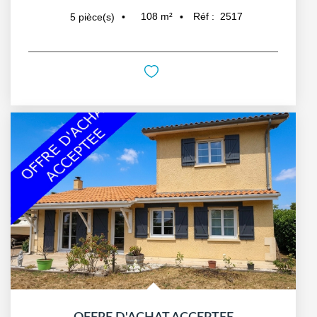
108
m²
Réf :
2517
5
pièce(s)