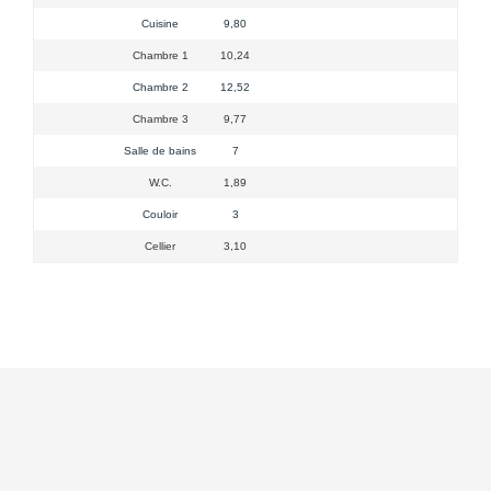
Cuisine
9,80
Chambre 1
10,24
Chambre 2
12,52
Chambre 3
9,77
Salle de bains
7
W.C.
1,89
Couloir
3
Cellier
3,10