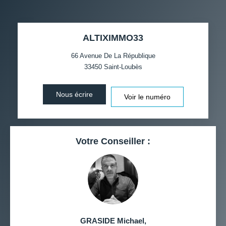
TAUX DE PROPRIÉTAIRES
TAUX D'HABITATION
ALTIXIMMO33
TAXE FONCIÈRE
PART DES MÉNAGES SANS
VOITURE
66 Avenue De La République
33450
Saint-Loubès
DISTANCE DE L'AÉROPORT :
SUPERFICIE :
Nous écrire
Voir le numéro
RÉSULTATS DES LYCÉES
ECOLES ET CRÈCHES
RESTAURANTS ET CAFÉS
COMMERCES
Votre Conseiller :
MÉDECINS
GRASIDE Michael
,