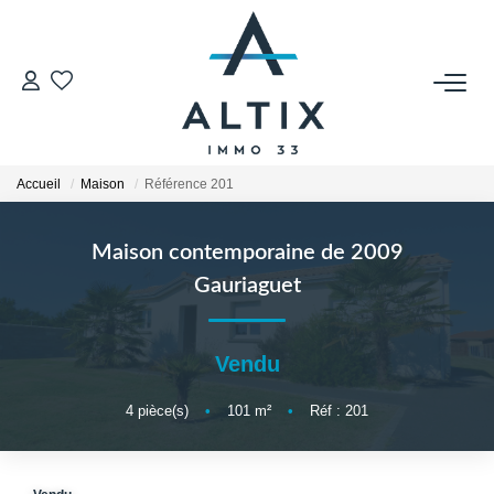
VENDRE
Contact
Accueil
Maison
Référence 201
Estimer
Honoraires
Maison contemporaine de 2009
Avis Clients
Gauriaguet
Biens Vendus
Vendu
GESTION LOCATIVE
4
pièce(s)
•
101
m²
•
Réf : 201
Contact
Honoraires