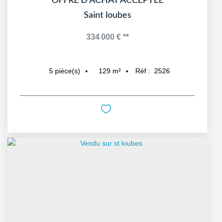
OFFRE D'ACHAT ACCEPTEE
Saint loubes
334 000 €
**
129
m²
Réf :
2526
5
pièce(s)