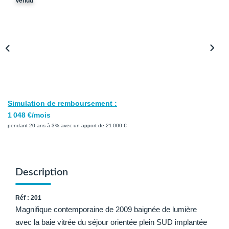
Vendu
Avis Clients
Biens Loués
NOS BIENS
À La Vente
À La Location
Simulation de remboursement :
1 048 €/mois
pendant 20 ans à 3% avec un apport de 21 000 €
L'AGENCE
Présentation De L'agence
Notre Équipe
Description
Nous Rejoindre
Réf : 201
Apporteur D'affaires
Magnifique contemporaine de 2009 baignée de lumière
avec la baie vitrée du séjour orientée plein SUD implantée