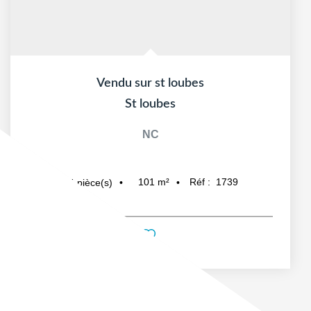
Vendu sur st loubes
St loubes
NC
101
m²
Réf :
1739
4
pièce(s)