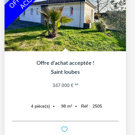
Offre d'achat acceptée !
Saint loubes
347 000 €
**
98
m²
Réf :
2505
4
pièce(s)