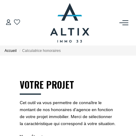
VENDRE
Contact
Accueil
Calculatrice honoraires
Estimer
Honoraires
Avis Clients
VOTRE PROJET
Biens Vendus
Cet outil va vous permettre de connaître le
GESTION LOCATIVE
montant de nos honoraires d'agence en fonction
de votre projet immobilier. Merci de sélectionner
Contact
la caractéristique qui correspond à votre situation.
Honoraires