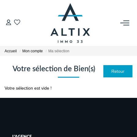
VENDRE
Contact
Accueil
Mon compte
Ma sélection
Estimer
Honoraires
Votre sélection de Bien(s)
Avis Clients
Biens Vendus
Votre sélection est vide !
GESTION LOCATIVE
Contact
Honoraires
L'AGENCE