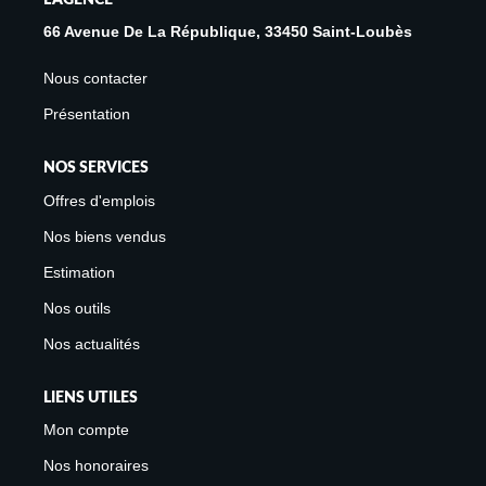
Avis Clients
66 Avenue De La République, 33450 Saint-Loubès
Biens Loués
Nous contacter
Présentation
NOS BIENS
NOS SERVICES
À La Vente
Offres d'emplois
À La Location
Nos biens vendus
Estimation
L'AGENCE
Nos outils
Nos actualités
Présentation De L'agence
Notre Équipe
LIENS UTILES
Nous Rejoindre
Mon compte
Apporteur D'affaires
Nos honoraires