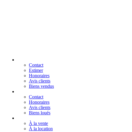
VENDRE
Contact
Estimer
Honoraires
Avis clients
Biens vendus
GESTION LOCATIVE
Contact
Honoraires
Avis clients
Biens loués
NOS BIENS
À la vente
À la location